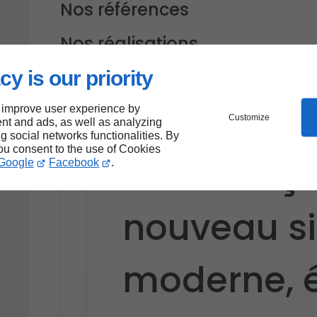
Nos références
Nos réalisations
Actualités
cy is our priority
Site web
 improve user experience by
Customize
nt and ads, as well as analyzing
ng social networks functionalities. By
you consent to the use of Cookies
Nous lanço
Google
Facebook
.
nouveau si
moderne, é