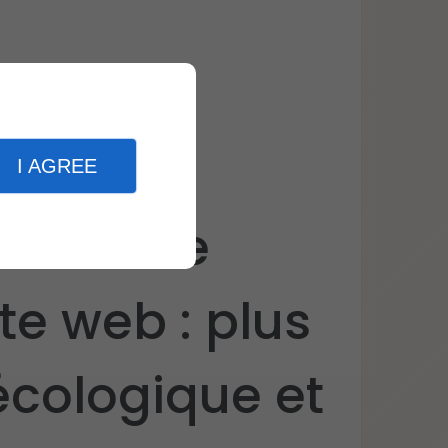
I AGREE
ns notre
te web : plus
cologique et