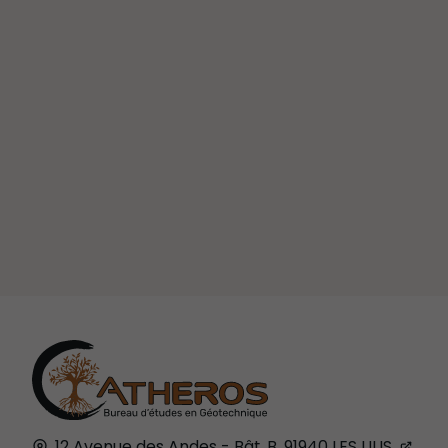
12 Avenue des Andes - Bât. B,
91940
LES ULIS