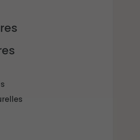
ères
res
ns
relles